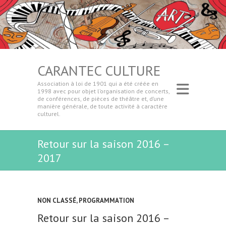
CARANTEC CULTURE
Association à loi de 1901 qui a été créée en
1998 avec pour objet l’organisation de concerts,
de conférences, de pièces de théâtre et, d’une
manière générale, de toute activité à caractère
culturel.
Retour sur la saison 2016 –
2017
NON CLASSÉ
,
PROGRAMMATION
Retour sur la saison 2016 –