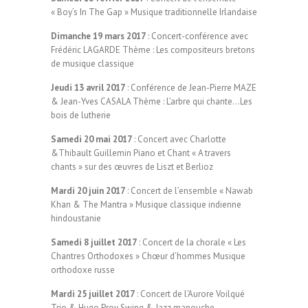
« Boy’s In The Gap » Musique traditionnelle Irlandaise
Dimanche 19 mars 2017
: Concert-conférence avec
Frédéric LAGARDE Thème : Les compositeurs bretons
de musique classique
Jeudi 13 avril 2017
: Conférence de Jean-Pierre MAZE
& Jean-Yves CASALA Thème : L’arbre qui chante…Les
bois de lutherie
Samedi 20 mai 2017
: Concert avec Charlotte
&Thibault Guillemin Piano et Chant « A travers
chants » sur des œuvres de Liszt et Berlioz
Mardi 20 juin 2017
: Concert de l’ensemble « Nawab
Khan & The Mantra » Musique classique indienne
hindoustanie
Samedi 8 juillet 2017
: Concert de la chorale « Les
Chantres Orthodoxes » Chœur d’hommes Musique
orthodoxe russe
Mardi 25 juillet 2017
: Concert de l’Aurore Voilqué
Trio & Hugo Proy Swing & Jazz manouche