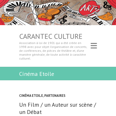
CARANTEC CULTURE
Association à loi de 1901 qui a été créée en
1998 avec pour objet l’organisation de concerts,
de conférences, de pièces de théâtre et, d’une
manière générale, de toute activité à caractère
culturel.
Cinéma Etoile
CINÉMA ETOILE
,
PARTENAIRES
Un Film / un Auteur sur scène /
un Débat